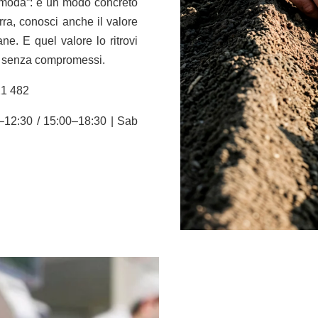
i moda”: è un modo concreto
rra, conosci anche il valore
ne. E quel valore lo ritrovi
, senza compromessi.
21 482
–12:30 / 15:00–18:30 | Sab